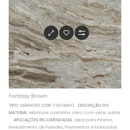
Fantasy Brown
TIPO:
MÁRMORE
COR:
CASTANHO
DESCRIÇÃO DO
MATERIAL:
Mármore castanho claro com veias subtis.
APLICAÇÕES RECOMENDADAS
: Ideal para Interior,
Revestimento de Paredes, Pavimentos e bancadas