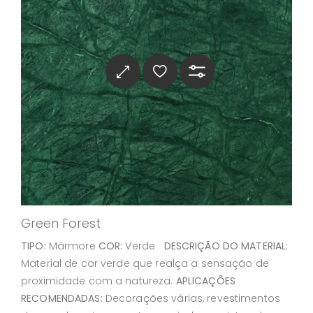
Green Forest
TIPO:
Mármore
COR:
Verde
DESCRIÇÃO DO MATERIAL:
Material de cor verde que realça a sensação de
proximidade com a natureza.
APLICAÇÕES
RECOMENDADAS:
Decorações várias, revestimentos